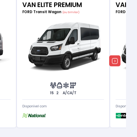
VAN ELITE PREMIUM
VAN E
FORD Transit Wagon
FORD Tran
(ou Similar)
15
2
A/C
A/T
Disponível com
Disponível c