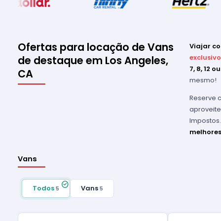
Ofertas para locação de Vans
Viajar c
exclusivo
de destaque em Los Angeles,
7, 8, 12 
CA
mesmo!
Reserve c
aproveite
Impostos.
melhores
Vans
Todos
Vans
5
5