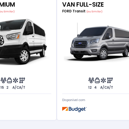
EMIUM
VAN FULL-SIZE
FORD Transit
(ou Similar)
(ou Similar)
15
2
A/C
A/T
12
4
A/C
A/T
Disponível com