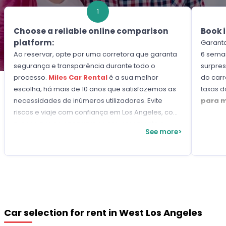
1
Choose a reliable online comparison
Book 
platform:
Garanta
Ao reservar, opte por uma corretora que garanta
6 sema
segurança e transparência durante todo o
surpres
processo.
Miles Car Rental
é a sua melhor
do car
escolha; há mais de 10 anos que satisfazemos as
taxas 
necessidades de inúmeros utilizadores. Evite
para m
riscos e viaje com confiança em Los Angeles, com
preços que se encaixam no seu orçamento e
See more>
benefícios exclusivos para as suas viagens.
Encontre tudo o que precisa para a sua
viagem num só lugar!
Car selection for rent in West Los Angeles