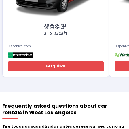
2
0
A/C
A/T
Disponível com
Disponív
Pesquisar
Frequently asked questions about car
rentals in West Los Angeles
Tire todas as suas dúvidas antes de reservar seu carro na