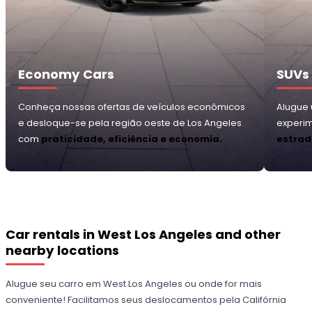
Economy Cars
SUVs
Conheça nossas ofertas de veículos econômicos
Alugue 
e desloque-se pela região oeste de Los Angeles
experi
com
praticidade, eficiência e economia.
estrad
Car rentals in West Los Angeles and other
nearby locations
Alugue seu carro em West Los Angeles ou onde for mais
conveniente! Facilitamos seus deslocamentos pela Califórnia