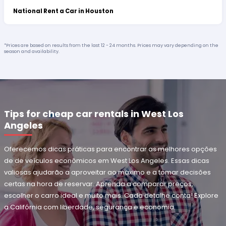
National Rent a Car in Houston
*Prices are based on results from the last 12 - 24 months. Prices may vary depending on the
season and availability.
Tips for cheap car rentals in West Los
Angeles
Oferecemos dicas práticas para encontrar as melhores opções
de de veículos econômicos em West Los Angeles. Essas dicas
valiosas ajudarão a aproveitar ao máximo e a tomar decisões
certas na hora de reservar. Aprenda a comparar preços,
escolher o carro ideal e muito mais. Cada detalhe conta! Explore
a Califórnia com liberdade, segurança e economia.