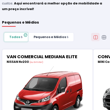
custos.
Aqui encontrará a melhor opção de mobilidade a
um preço incrível!
Pequenos e Médios
Todos
Pequenos e Médios
5
5
VAN COMERCIAL MEDIANA ELITE
CONV
NISSAN Nv200
MINI Co
(ou Similar)