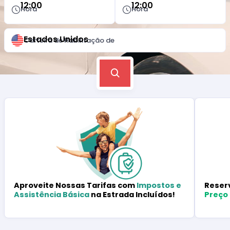
12:00
12:00
Hora
Hora
Estados Unidos
Carteira de Habilitação de
Reser
Aproveite Nossas Tarifas com
Impostos e
Preço
Assistência Básica
na Estrada Incluídos!