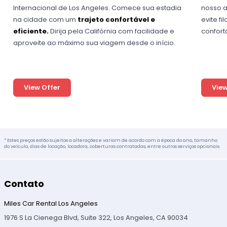
Internacional de Los Angeles. Comece sua estadia
nosso a
na cidade com um
trajeto confortável e
evite fi
eficiente.
Dirija pela Califórnia com facilidade e
conforto
aproveite ao máximo sua viagem desde o início.
View Offer
View
* Estes preços estão sujeitos a alterações e variam de acordo com a época do ano, tamanho
do veículo, dias de locação, locadora, coberturas contratadas, entre outros serviços opcionais.
Contato
Miles Car Rental Los Angeles
1976 S La Cienega Blvd, Suite 322, Los Angeles, CA 90034