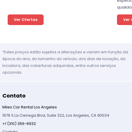
especia
qualida
Ver Ofertas
Ver 
*Estes preços estão sujeitos a alterações e variam em função da
época do ano, do tamanho do veículo, dos dias de locação, da
locadora, das coberturas adquiridas, entre outros serviços
opcionais.
Contato
Miles Car Rental Los Angeles
1976 S La Cienega Blvd, Suite 322, Los Angeles, CA 90034
+1 (310) 356-6932
Contato