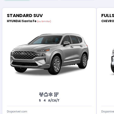
STANDARD SUV
FULLS
HYUNDAI Santa Fe
CHEVRO
(ou Similar)
5
4
A/C
A/T
Disponível com
Disponív