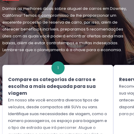
Damos as melhores dicas sobre aluguel de carros em Downey,
Califórnia! Temos o compromisso de lhe proporcionar um
excelente processo de reserva de carro, por isso, além de
oferecer benefícios incríveis, preparamos 5 recomendações
úteis com as quais você poderá encontrar ofertas ainda mais
baixas, além de evitar contratempos e multas indesejadas.
Lembre-se que o planejamento é a chave para a economia.
1
Compare as categorias de carros e
Reser
escolha a mais adequada para sua
Recome
viagem
sua viagem com pelo menos um mês de
Em nosso site você encontra diversos tipos de
antece
veículos, desde compactos até SUVs ou vans.
disponi
Identifique suas necessidades de viagem, como o
para p
número passageiros, os espaço para bagagem e
o tipo de estrada que irá percorrer. Alugue o