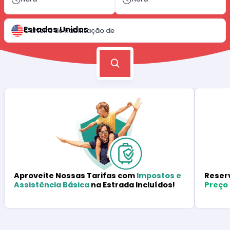
Estados Unidos
Carteira de Habilitação de
Reser
Aproveite Nossas Tarifas com
Impostos e
Preço
Assistência Básica
na Estrada Incluídos!