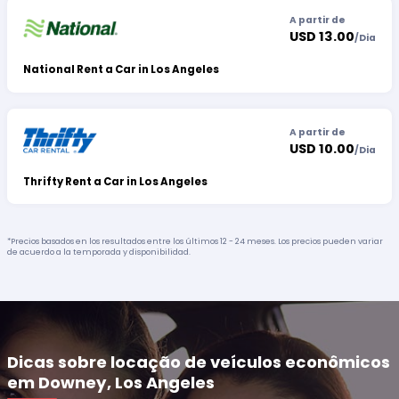
A partir de
USD 13.00
/
Dia
National Rent a Car in Los Angeles
A partir de
USD 10.00
/
Dia
Thrifty Rent a Car in Los Angeles
*Precios basados en los resultados entre los últimos 12 - 24 meses. Los precios pueden variar
de acuerdo a la temporada y disponibilidad.
Dicas sobre locação de veículos econômicos
em Downey, Los Angeles