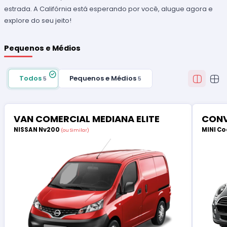
estrada. A Califórnia está esperando por você, alugue agora e
explore do seu jeito!
Pequenos e Médios
Todos
Pequenos e Médios
5
5
VAN COMERCIAL MEDIANA ELITE
CONV
NISSAN Nv200
MINI Co
(ou Similar)