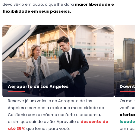
devolvê-lo em outro, o que lhe dará
maior liberdade e
flexibilidade em seus passeios.
Aeroporto de Los Angeles
Downt
Reserve já um veículo no Aeroporto de Los
Os melh
Angeles e comece a explorar a maior cidade da
você no
Califórnia com o máximo conforto e economia,
oferta
assim que sair do avião. Aproveite o
desconto de
locado
até 35%
que temos para você.
em noss