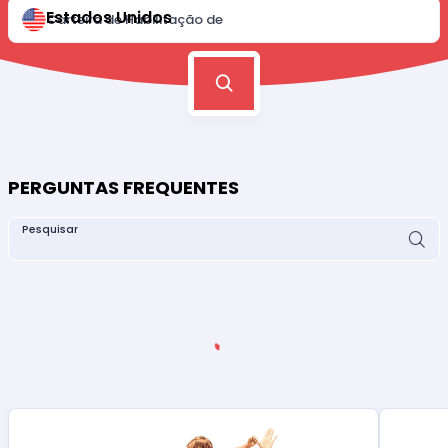
Estados Unidos
Carteira de Habilitação de
PERGUNTAS FREQUENTES
Pesquisar