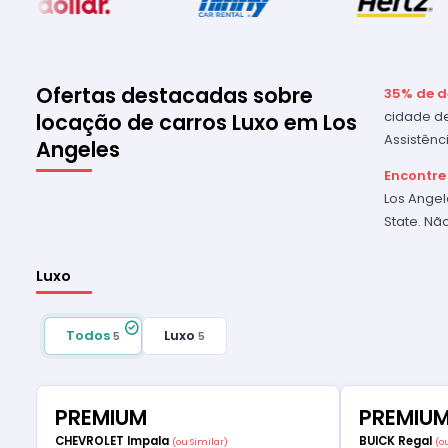
Ofertas destacadas sobre
35% de d
cidade de
locação de carros Luxo em Los
Assistênc
Angeles
Encontre
Los Ange
State. Nã
Luxo
Todos
Luxo
5
5
PREMIUM
PREMIU
CHEVROLET Impala
BUICK Regal
(ou Similar)
(o