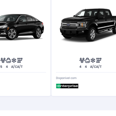
5
4
A/C
A/T
4
4
A/C
A/T
Disponível com