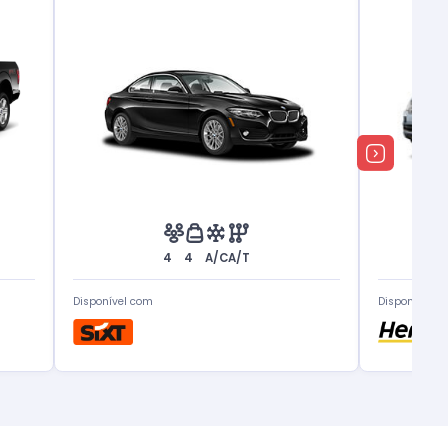
4
4
A/C
A/T
Disponível com
Disponível c