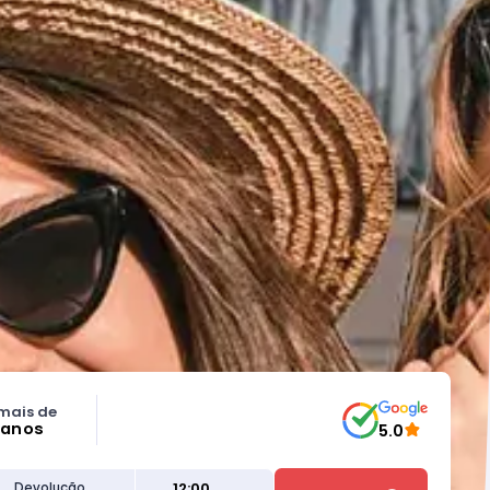
mais de
 anos
5.0
12:00
Devolução