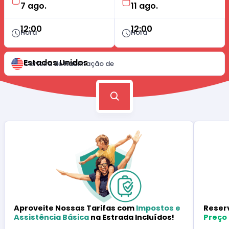
12:00
12:00
Hora
Hora
Estados Unidos
Carteira de Habilitação de
Reser
Aproveite Nossas Tarifas com
Impostos e
Preço
Assistência Básica
na Estrada Incluídos!