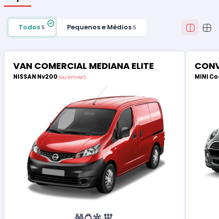
Todos
Pequenos e Médios
5
5
VAN COMERCIAL MEDIANA ELITE
CONV
NISSAN Nv200
MINI Co
(ou Similar)