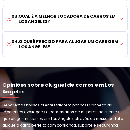
03
.
QUAL É A MELHOR LOCADORA DE CARROS EM
LOS ANGELES?
04
.
O QUE É PRECISO PARA ALUGAR UM CARRO EM
LOS ANGELES?
Opiniões sobre aluguel de carros em Los
Angeles
Deixaremos nossos clientes falarem por nós! Conheça as
excelentes avaliações e comentários de milhares de clientes
que alugaram carros em Los Angeles através do nosso portal e
alugue o carro perfeito com confiança, suporte e segurança.