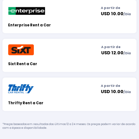
A partir de
USD 10.00
/
Dia
Enterprise Rent a Car
A partir de
USD 12.00
/
Dia
Sixt Rent a Car
A partir de
USD 10.00
/
Dia
Thrifty Rent a Car
*Preços baseados em resultados dos últimos 12 a 24 meses. Os preços podem variar de acordo
com a época e disponibilidade.