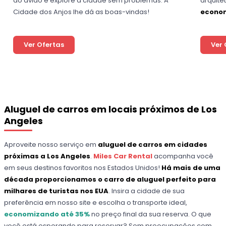
do avião e explore a cidade sem problemas. A
arquite
Cidade dos Anjos lhe dá as boas-vindas!
econom
Ver Ofertas
Ver 
Aluguel de carros em locais próximos de Los
Angeles
Aproveite nosso serviço em
aluguel de carros em cidades
próximas a Los Angeles
.
Miles Car Rental
acompanha você
em seus destinos favoritos nos Estados Unidos!
Há mais de uma
década proporcionamos o carro de aluguel perfeito para
milhares de turistas nos EUA
. Insira a cidade de sua
preferência em nosso site e escolha o transporte ideal,
economizando até 35%
no preço final da sua reserva. O que
você está esperando para reservar? Sem preocupações com