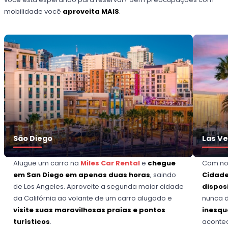
mobilidade você
aproveita MAIS
.
São Diego
Las V
Alugue um carro na
Miles Car Rental
e
chegue
Com no
em San Diego em apenas duas horas
, saindo
Cidade
de Los Angeles. Aproveite a segunda maior cidade
dispos
da Califórnia ao volante de um carro alugado e
nunca 
visite suas maravilhosas praias e pontos
inesqu
turísticos
.
acontec