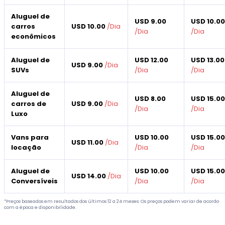
Aluguel de
USD 9.00
USD 10.0
carros
USD 10.00
/
Dia
/
Dia
/
Dia
econômicos
Aluguel de
USD 12.00
USD 13.00
USD 9.00
/
Dia
SUVs
/
Dia
/
Dia
Aluguel de
USD 8.00
USD 15.0
carros de
USD 9.00
/
Dia
/
Dia
/
Dia
Luxo
Vans para
USD 10.00
USD 15.0
USD 11.00
/
Dia
locação
/
Dia
/
Dia
Aluguel de
USD 10.00
USD 15.0
USD 14.00
/
Dia
Conversíveis
/
Dia
/
Dia
*Preços baseados em resultados dos últimos 12 a 24 meses. Os preços podem variar de acordo
com a época e disponibilidade.