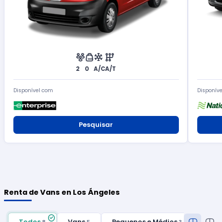
2
0
A/C
A/T
Disponível com
Disponív
Pesquisar
Renta de Vans en Los Ángeles
Todos
Vans
Pequenos e Médios