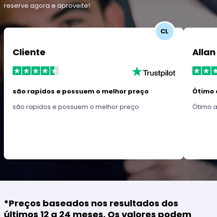
reserve agora e aproveite!
CL
Cliente
Allan
são rapidos e possuem o melhor preço
Ótimo 
são rapidos e possuem o melhor preço
Ótimo 
*Preços baseados nos resultados dos
últimos 12 a 24 meses. Os valores podem