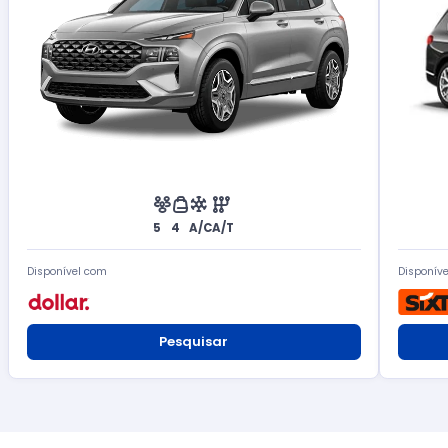
5
4
A/C
A/T
Disponível com
Disponív
Pesquisar