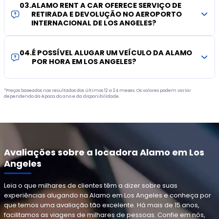
03
.
ALAMO RENT A CAR OFERECE SERVIÇO DE
RETIRADA E DEVOLUÇÃO NO AEROPORTO
INTERNACIONAL DE LOS ANGELES?
04
.
É POSSÍVEL ALUGAR UM VEÍCULO DA ALAMO
POR HORA EM LOS ANGELES?
*Preços baseados nos resultados dos últimos 12 a 24 meses. Os valores podem variar
dependendo da época do ano e da disponibilidade.
Avaliações sobre a locadora Alamo em Los
Angeles
Leia o que milhares de clientes têm a dizer sobre suas
experiências alugando na Alamo em Los Angeles e conheça por
que temos uma avaliação tão excelente. Há mais de 15 anos,
facilitamos as viagens de milhares de pessoas. Confie em nós,