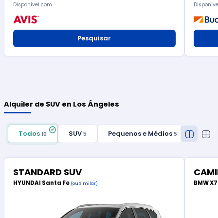
Disponível com
Disponív
Pesquisar
Alquiler de SUV en Los Ángeles
Todos
SUV
Pequenos e Médios
10
5
5
STANDARD SUV
CAMI
HYUNDAI Santa Fe
BMW X
(ou Similar)