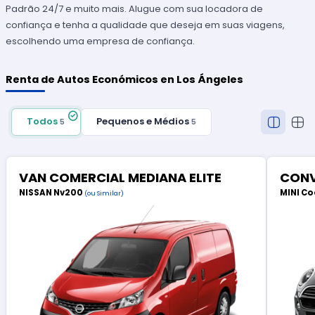
Padrão 24/7 e muito mais. Alugue com sua locadora de
confiança e tenha a qualidade que deseja em suas viagens,
escolhendo uma empresa de confiança.
Renta de Autos Económicos en Los Ángeles
Todos
Pequenos e Médios
5
5
VAN COMERCIAL MEDIANA ELITE
CONV
NISSAN Nv200
MINI Co
(ou Similar)