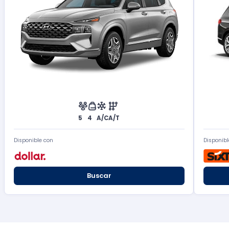
5
4
A/C
A/T
Disponible con
Disponibl
Buscar