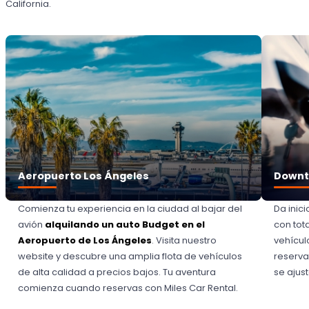
California.
Aeropuerto Los Ángeles
Downt
Comienza tu experiencia en la ciudad al bajar del
Da inic
avión
alquilando un auto Budget en el
con tot
Aeropuerto de Los Ángeles
. Visita nuestro
vehícul
website y descubre una amplia flota de vehículos
reserva
de alta calidad a precios bajos. Tu aventura
se ajus
comienza cuando reservas con Miles Car Rental.