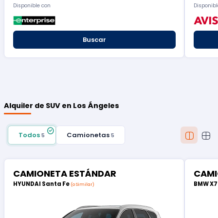
Disponible con
Disponibl
Buscar
Alquiler de SUV en Los Ángeles
Todos
Camionetas
5
5
CAMIONETA ESTÁNDAR
CAMI
HYUNDAI Santa Fe
BMW X
(o Similar)