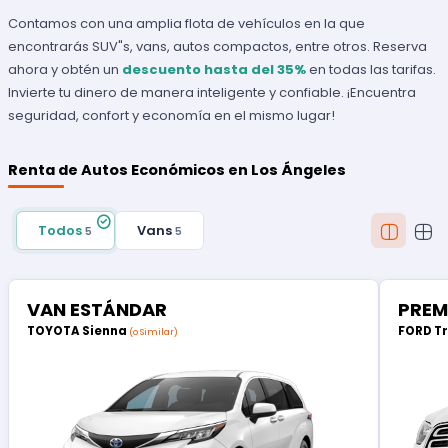
Contamos con una amplia flota de vehículos en la que
encontrarás SUV"s, vans, autos compactos, entre otros. Reserva
ahora y obtén un
descuento hasta del 35%
en todas las tarifas.
Invierte tu dinero de manera inteligente y confiable. ¡Encuentra
seguridad, confort y economía en el mismo lugar!
Renta de Autos Económicos en Los Ángeles
Todos
Vans
5
5
VAN ESTÁNDAR
PREM
TOYOTA Sienna
FORD T
(o Similar)