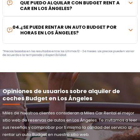
QUE PUEDO ALQUILAR CON BUDGET RENT A
CAR EN LOS ÁNGELES?
04
.
¿SE PUEDE RENTAR UN AUTO BUDGET POR
HORAS EN LOS ÁNGELES?
*Precios basados en los resultados entre los últimos 12 - 24 meses. Los precios pueden variar
de acuerdo a la temporada y disponibilidad.
Opiniones de usuarios sobre alquiler de
coches Budget en Los Ángeles
Miles de nuestros clientes consideran a Miles Car Rental el mejor
sitio web de reservas de autos en Los Ángeles. Te invitamos a leer
sus reseñas y comprobar por ti mismo la calidad del servicio al
rentar un auto Budget en nuestro sitio web.