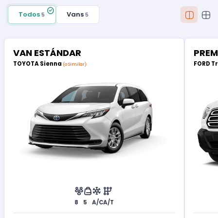
Todos
Vans
5
5
VAN ESTÁNDAR
PREM
TOYOTA Sienna
FORD T
(o Similar)
8
5
A/C
A/T