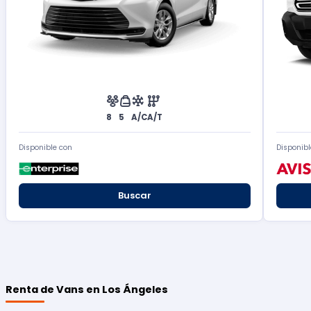
8
5
A/C
A/T
Disponible con
Disponibl
Buscar
Renta de Vans en Los Ángeles