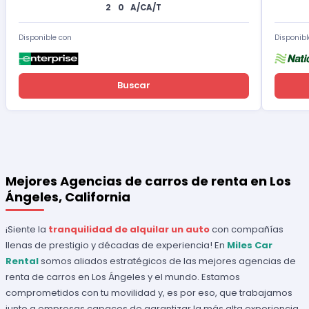
2
0
A/C
A/T
Disponible con
Disponibl
Buscar
Mejores Agencias de carros de renta en Los
Ángeles, California
¡Siente la
tranquilidad de alquilar un auto
con compañías
llenas de prestigio y décadas de experiencia! En
Miles Car
Rental
somos aliados estratégicos de las mejores agencias de
renta de carros en Los Ángeles y el mundo. Estamos
comprometidos con tu movilidad y, es por eso, que trabajamos
junto a empresas capaces de garantizar la más alta experiencia.