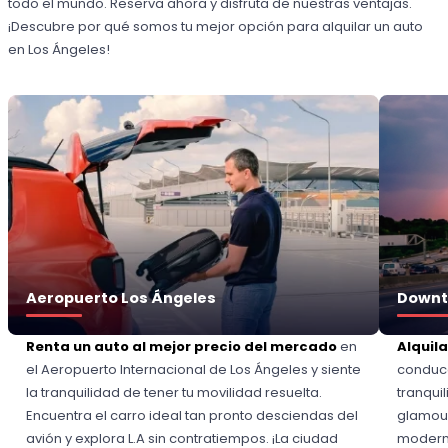
todo el mundo. Reserva ahora y disfruta de nuestras ventajas.
¡Descubre por qué somos tu mejor opción para alquilar un auto
en Los Ángeles!
Aeropuerto Los Ángeles
Downt
Renta un auto al mejor precio del mercado
en
Alquila
el Aeropuerto Internacional de Los Ángeles y siente
conduce
la tranquilidad de tener tu movilidad resuelta.
tranqui
Encuentra el carro ideal tan pronto desciendas del
glamour
avión y explora L.A sin contratiempos. ¡La ciudad
moderni