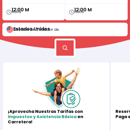
12:00 M
12:00 M
Hora
Hora
Estados Unidos
Licencia de Conducir de
Reserv
¡Aprovecha Nuestras Tarifas con
Paga 
Impuestos y Asistencia Básica
en
Carretera!