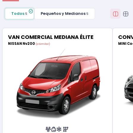
Todos
Pequeños y Medianos
5
5
VAN COMERCIAL MEDIANA ÉLITE
CONV
NISSAN Nv200
MINI Co
(o Similar)