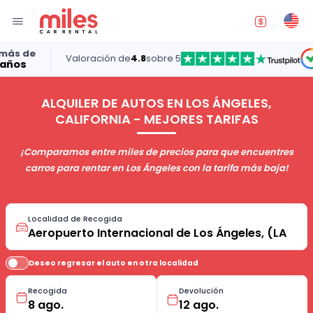
Valoración de
4.8
sobre 5
5.0
ALQUILER DE AUTOS EN LOS ÁNGELES,
CALIFORNIA - MEJORES TARIFAS
¡Comparamos entre miles de precios para que encuentres
carros para rentar en Los Ángeles con la tarifa más baja!
Localidad de Recogida
Deseo regresar el auto en otra localidad
Recogida
Devolución