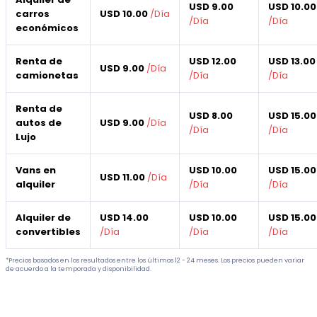
USD 9.00
USD 10.00
carros
USD 10.00
/
Día
/
Día
/
Día
económicos
Renta de
USD 12.00
USD 13.00
USD 9.00
/
Día
camionetas
/
Día
/
Día
Renta de
USD 8.00
USD 15.00
autos de
USD 9.00
/
Día
/
Día
/
Día
Lujo
Vans en
USD 10.00
USD 15.00
USD 11.00
/
Día
alquiler
/
Día
/
Día
Alquiler de
USD 14.00
USD 10.00
USD 15.00
convertibles
/
Día
/
Día
/
Día
*Precios basados en los resultados entre los últimos 12 - 24 meses. Los precios pueden variar
de acuerdo a la temporada y disponibilidad.