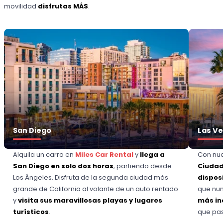
movilidad
disfrutas MÁS
.
San Diego
Las V
Alquila un carro en
Miles Car Rental
y
llega a
Con nue
San Diego en solo dos horas
, partiendo desde
Ciudad
Los Ángeles. Disfruta de la segunda ciudad más
dispos
grande de California al volante de un auto rentado
que nun
y
visita sus maravillosas playas y lugares
más in
turísticos
.
que pas