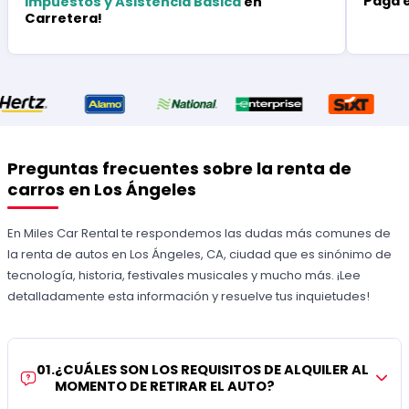
Paga 
Impuestos y Asistencia Básica
en
Carretera!
Preguntas frecuentes sobre la renta de
carros en Los Ángeles
En Miles Car Rental te respondemos las dudas más comunes de
la renta de autos en Los Ángeles, CA, ciudad que es sinónimo de
tecnología, historia, festivales musicales y mucho más. ¡Lee
detalladamente esta información y resuelve tus inquietudes!
01
.
¿CUÁLES SON LOS REQUISITOS DE ALQUILER AL
MOMENTO DE RETIRAR EL AUTO?