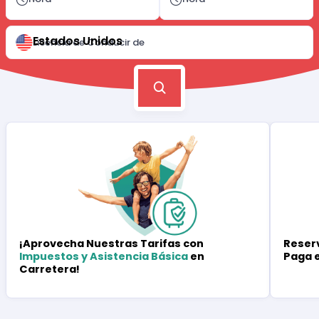
Estados Unidos
Licencia de Conducir de
Reserv
¡Aprovecha Nuestras Tarifas con
Paga 
Impuestos y Asistencia Básica
en
Carretera!