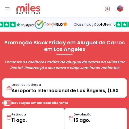
5.0
Classificação:
4.8
em 5
Promoção Black Friday em Aluguel de Carros
em Los Angeles
Encontre as melhores tarifas de aluguel de carros na Miles Car
Rental. Reserve já o seu carro e viaje sem inconvenientes
Local de Retirada
Devolução em um local diferente
Retirada
Devolução