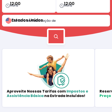
12:00
12:00
Hora
Hora
Estados Unidos
Carteira de Habilitação de
Reser
Aproveite Nossas Tarifas com
Impostos e
Preço
Assistência Básica
na Estrada Incluídos!