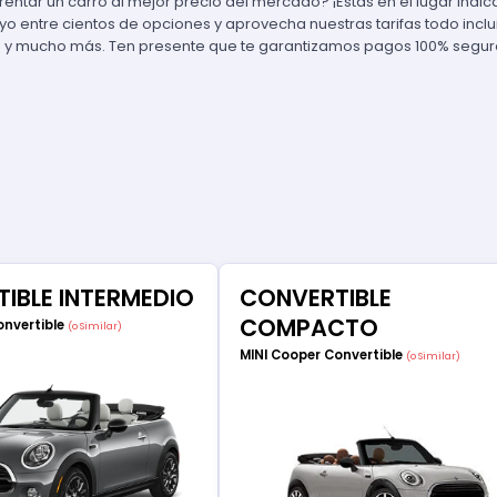
rentar un carro al mejor precio del mercado? ¡Estás en el lugar indi
tuyo entre cientos de opciones y aprovecha nuestras tarifas todo incl
 y mucho más. Ten presente que te garantizamos pagos 100% seguros
IBLE INTERMEDIO
CONVERTIBLE
COMPACTO
onvertible
(o Similar)
MINI Cooper Convertible
(o Similar)