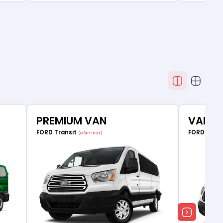
PREMIUM VAN
VAN ÉL
FORD Transit
FORD Tran
(o Similar)