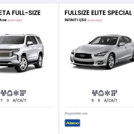
TA FULL-SIZE
FULLSIZE ELITE SPECIAL
ahoe
INFINITI Q50
(o Similar)
(o Similar)
7
3
A/C
A/T
5
5
A/C
A/T
Disponible con