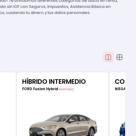
cado! Te brindamos diferentes categorías de autos en renta,
uido sin IOF con Seguros, Impuestos, Asistencia Básica en
, cuidando tu dinero y tus datos personales.
HÍBRIDO INTERMEDIO
COMP
FORD Fusion Hybrid
NISSAN Ve
(o Similar)