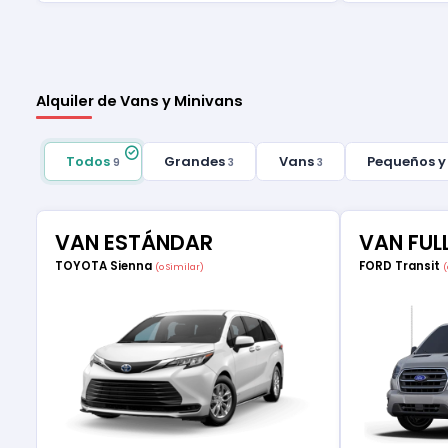
Alquiler de Vans y Minivans
Todos
Grandes
Vans
Pequeños y
9
3
3
VAN ESTÁNDAR
VAN FUL
TOYOTA Sienna
FORD Transit
(o Similar)
(