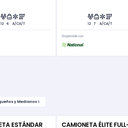
12
4
A/C
A/T
12
7
A/C
A/T
Disponible con
queños y Medianos
5
ETA ESTÁNDAR
CAMIONETA ÉLITE FULL