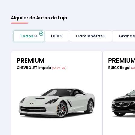
Alquiler de Autos de Lujo
Todos
Lujo
Camionetas
Grand
14
5
5
PREMIUM
PREMIU
CHEVROLET Impala
BUICK Regal
(o Similar)
(o