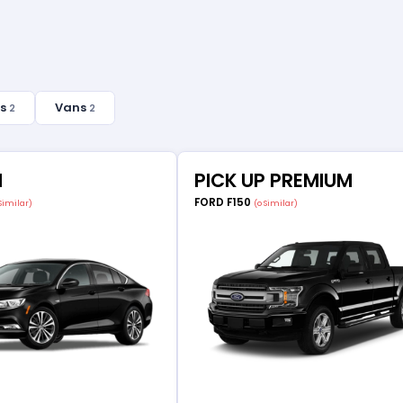
es
Vans
2
2
M
PICK UP PREMIUM
FORD F150
 Similar)
(o Similar)