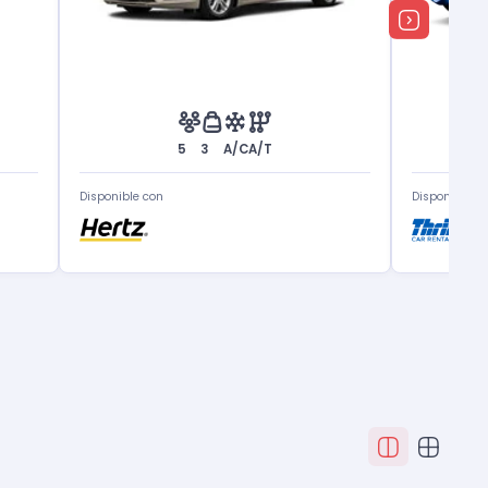
5
3
A/C
A/T
Disponible con
Disponible c