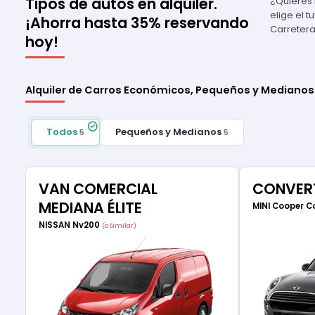
Tipos de autos en alquiler.
¿Quieres 
elige el 
¡Ahorra hasta 35% reservando
Carretera
hoy!
Alquiler de Carros Económicos, Pequeños y Medianos
Todos
Pequeños y Medianos
5
5
VAN COMERCIAL
CONVERT
MEDIANA ÉLITE
MINI Cooper C
NISSAN Nv200
(o Similar)