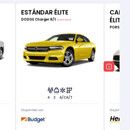
ESTÁNDAR ÉLITE
CAMIO
ÉLITE
DODGE Charger R/t
(o Similar)
PORSCHE 
4
2
A/C
A/T
Disponible con
Disponible c