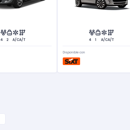
4
2
A/C
A/T
4
1
A/C
A/T
Disponible con