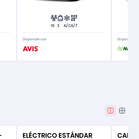
15
2
A/C
A/T
Disponible con
Disponible c
-
ELÉCTRICO ESTÁNDAR
CAMIO