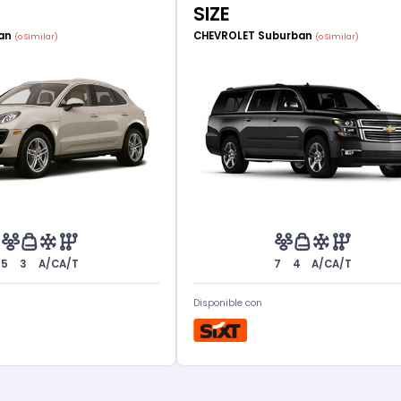
SIZE
can
CHEVROLET Suburban
(o Similar)
(o Similar)
5
3
A/C
A/T
7
4
A/C
A/T
Disponible con