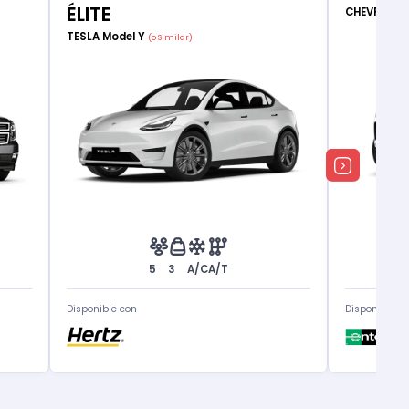
ÉLITE
CHEVROLET
TESLA Model Y
(o Similar)
5
3
A/C
A/T
Disponible con
Disponible c