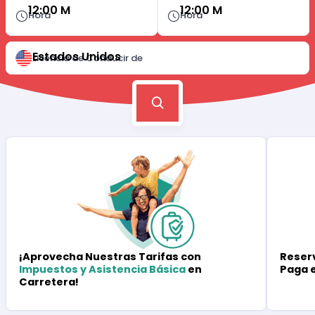
12:00 M
12:00 M
Hora
Hora
Estados Unidos
Licencia de Conducir de
Reserv
¡Aprovecha Nuestras Tarifas con
Paga 
Impuestos y Asistencia Básica
en
Carretera!