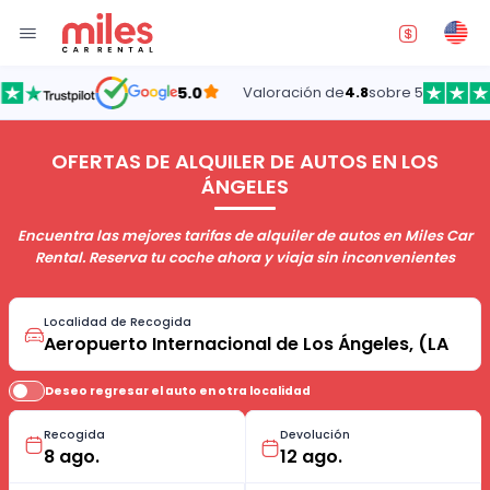
5.0
Valoración de
4.8
sobre 5
OFERTAS DE ALQUILER DE AUTOS EN LOS
ÁNGELES
Encuentra las mejores tarifas de alquiler de autos en Miles Car
Rental. Reserva tu coche ahora y viaja sin inconvenientes
Localidad de Recogida
Deseo regresar el auto en otra localidad
Recogida
Devolución